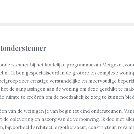
ntondersteuner
tondersteuner bij het landelijke programma van Metgezel, voor 
l.nl
. Ik ben gespecialiseerd in de grotere en complexe won
doelgroep zeer ernstige verstandelijke en meervoudige beperki
jn het de aanpassingen aan de woning om deze geschikt te mak
e ruimte te creëren om de noodzakelijke zorg te kunnen bie
 één van de weinigen je van begin tot eind ondersteunen. Vana
 de oplevering en nazorg van de verbouwing. Ik doe niet alles
n, bijvoorbeeld architect, ergotherapeut, constructeur, revalid