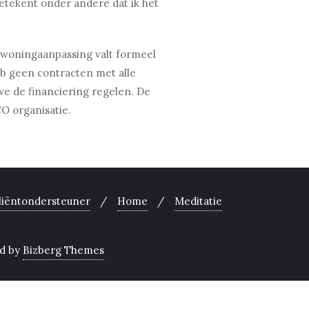
 betekent onder andere dat ik het
n woningaanpassing valt formeel
b geen contracten met alle
we de financiering regelen. De
O organisatie.
liëntondersteuner
Home
Meditatie
d by
Bizberg Themes